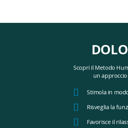
DOLO
Scopri il Metodo Hum
un approccio 
Stimola in modo 
Risveglia la funz
Favorisce il ri