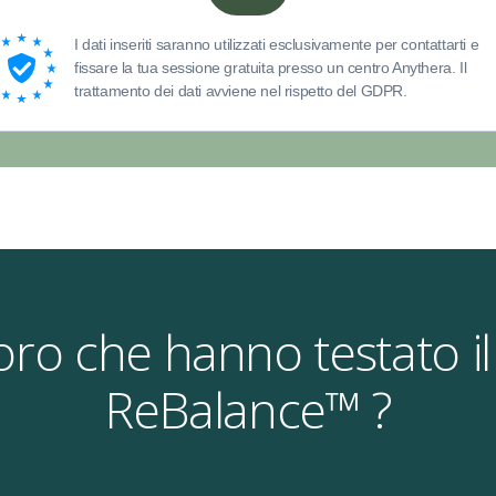
I dati inseriti saranno utilizzati esclusivamente per contattarti e
fissare la tua sessione gratuita presso un centro Anythera. Il
trattamento dei dati avviene nel rispetto del GDPR.
oro che hanno testato
ReBalance™ ?